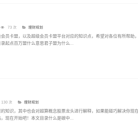
73 次
理财规划
级会员卡盟，以及超级会员卡盟平台对应的知识点，希望对各位有所帮助
录起点百万盟什么意思君子盟为什么...
130 次
理财规划
票的知识，其中也会对超算概念股票龙头进行解释，如果能碰巧解决你现
，现在开始吧！本文目录什么是碳中...