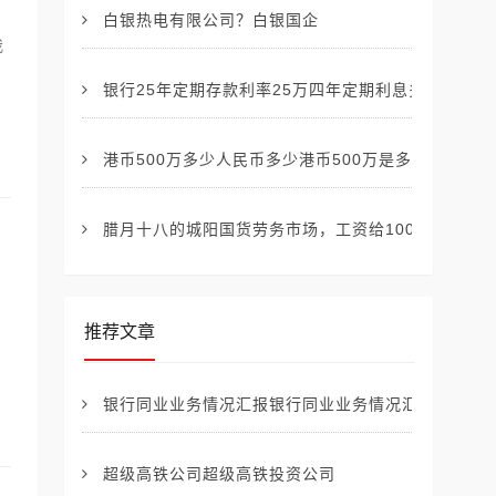
白银热电有限公司？白银国企
我
银行25年定期存款利率25万四年定期利息多少
港币500万多少人民币多少港币500万是多少人民币
腊月十八的城阳国货劳务市场，工资给100~350元一
推荐文章
银行同业业务情况汇报银行同业业务情况汇报材料
超级高铁公司超级高铁投资公司