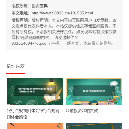
版权所属：
投资宝典
本文地址：
http://www.cj8826.cn/101935.html
版权声明：
版权声明：
本文内容由互联网用户自发贡献，该
文观点仅代表作者本人。本站仅提供信息存储空间服务，不
拥有所有权，不承担相关法律责任。如发现本站有涉嫌抄袭
侵权/违法违规的内容， 请发送邮件至
931614094@qq.com 举报，一经查实，本站将立刻删除。
猜你喜欢
银行合规罚则体会银行合规罚
超融投资超融贷款
则体会感悟