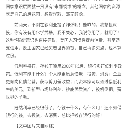
国家意识层面就一贯没有“未雨绸缪”的概念。其他国家的资源
就是自己的后花园，想取就取，毫无顾虑。
前两天，不刚在叙利亚投了炸弹呢！能咋的，我想投就
投，你有没有用化学武器，我不关心，我说你用了，就用了！
这种“强盗”意识也直接导致，美国人习惯性提前消费、甚至透
支信用，反正国家已经欠着世界的钱，自己再多欠点，也不算
过份。
低利率盛行，存钱干嘛用2008年以后，银行实行低利率政
策。低利率能干什么？个人能更愿意借款，投资、消费；企业
更倾向负债经营，获取剪刀差收益；而资本家可以通过借低利
率的美元，到新型市场赚利差、抄底优质资产，投机倒把，薅
世界的羊毛。
既然利率已经很低了，存钱干什么，有什么用！还不如借
银行的钱，去投资，去消费，总比把钱存银行的好！
【文中图片来自网络】