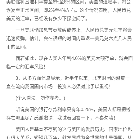
美联储将基准利率提至6%至8%的区间，美国的通胀率，将会
恢复至正常区间，即2%至4%左右。这个情况表明，人民币兑
美元的汇率，已经没有多少下探空间了。
一旦美联储加息节奏放缓或停止，人民币兑美元汇率将会
迅速反弹。估计，会在很短的时间内重返一美元兑六点几人民
币的区间。
倘若如此，现在去买入年利4.6%的美元大额存单，就会面
临一定的汇率风险！
3，从多方面信息显示，近半年以来，北美财团的游资一
直在流向我国国内市场！投资人必须对此予以重视！
(个人看法，勿作参考。)
听说美国的银行存款利率只有年0.25%，美国人都是把钱
存在哪里呢？感谢邀请！我试着回答一下，不喜勿喷！
美国人是基本不存钱的这与美国的发展历史、国家地位也
有很大关系。短短几百年，就发展成为全世界的头号强国，从