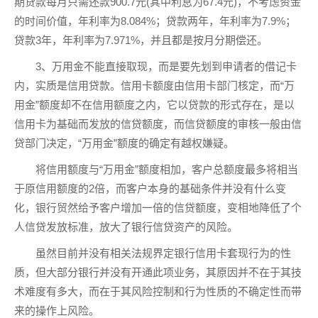
期贷款每月只需还款900.7元(其中利息为67.4元)，不考虑资金
的时间价值，年利率为8.084%；贷款两年，年利率为7.9%；
贷款3年，年利率为7.971%，并且都是按月分期偿还。
3、万用金不能直接取现，而是要先划到申请者的借记卡
内，实质是信用贷款。信用卡额度由信用卡部门核定，而“万
用金”额度却不在信用额度之内，它以贷款的形式存在，是以
信用卡为基础而发放的信贷额度，而信贷额度的审核一般由信
贷部门决定，“万用金”额度的确定有越权嫌疑。
将信用额度与“万用金”额度相加，客户总额度最多将相当
于原信用额度的2倍，而客户本身的基础条件并没有什么变
化，银行贸然给予客户增加一倍的信贷额度，变相地降低了个
人信贷发放标准，放大了银行信贷资产的风险。
虽然目前并没有相关法规界定银行信用卡套现行为的性
质，但大部分银行并没有开通此项业务，其原因并不在于其技
术难度有多大，而在于其风险控制和行为性质的不确定性而带
来的操作上风险。