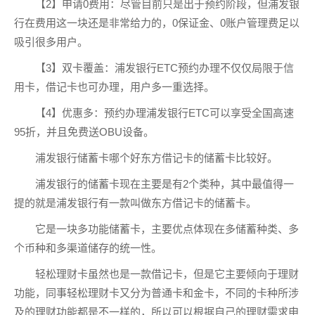
【2】申请0费用：尽管目前只是出于预约阶段，但浦发银
行在费用这一块还是非常给力的，0保证金、0账户管理费足以
吸引很多用户。
【3】双卡覆盖：浦发银行ETC预约办理不仅仅局限于信
用卡，借记卡也可办理，用户多一重选择。
【4】优惠多：预约办理浦发银行ETC可以享受全国高速
95折，并且免费送OBU设备。
浦发银行储蓄卡哪个好东方借记卡的储蓄卡比较好。
浦发银行的储蓄卡现在主要是有2个类种，其中最值得一
提的就是浦发银行有一款叫做东方借记卡的储蓄卡。
它是一块多功能储蓄卡，主要优点体现在多储蓄种类、多
个币种和多渠道储存的统一性。
轻松理财卡虽然也是一款借记卡，但是它主要倾向于理财
功能，同事轻松理财卡又分为普通卡和金卡，不同的卡种所涉
及的理财功能都是不一样的，所以可以根据自己的理财需求申