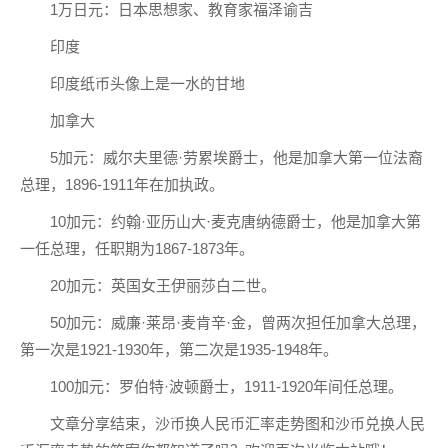
1万日元：日本思想家、教育家福泽谕吉
印度
印度纸币头像上是一水的甘地
加拿大
5加元：威尔夫里德·劳累埃爵士，他是加拿大第一位法裔
总理，1896-1911年在加执政。
10加元：约翰·亚历山大·麦克唐纳德爵士，他是加拿大第
一任总理，任职期为1867-1873年。
20加元：英国女王伊丽莎白二世。
50加元：威廉·莱昂·麦肯辛·金，曾两次担任加拿大总理，
第一次是1921-1930年，第二次是1935-1948年。
100加元：罗伯特·波顿爵士，1911-1920年间任总理。
文章分享结束，沙币换人民币汇率走势图和沙币兑换人民