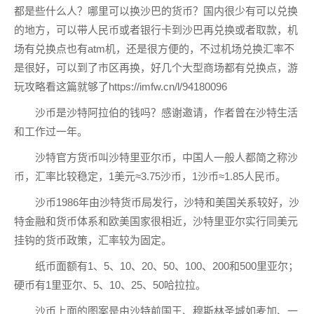
都是些什么人？哪里可以换沙巴的货币？国内很少有可以兑换
的地方，可以带人民币或者银行卡到沙巴再兑换或者取款，机
场有兑换点也有atm机，还是很方便的，不过机场兑换汇率不
是很好，可以到了市区再换，好几个大型商场都有兑换点，游
玩攻略看这篇就够了https://imfw.cn/l/94180096
沙币是沙特阿拉伯的钱吗？感谢邀请，作者曾在沙特生活
和工作过一年。
沙特官方货币叫沙特里亚尔币，中国人一般人都简之称沙
币，汇率比较稳定，1美元≈3.75沙币，1沙币≈1.85人民币。
沙币1986年由沙特货币局发行，沙特和美国关系较好，沙
特金融和货币体系和欧美国家很相近，沙特里亚尔实行同美元
挂钩的货币政策，汇率较为固定。
纸币面额有1、5、10、20、50、100、200和500里亚尔；
硬币有1里亚尔、5、10、25、50哈拉拉。
沙币上面的图案是由沙特前国王、穆斯林圣城如麦加、一