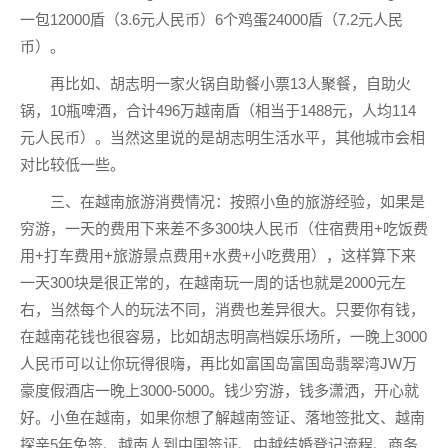
一包12000盾（3.6元人民币）6个鸡蛋24000盾（7.2元人民
币）。
再比如、胡志明一家火锅自助餐小票13人聚餐，自助火
锅，10瓶啤酒，合计496万越南盾（相当于1488元，人均114
元人民币）。当然这里说的是胡志明生活水平，其他城市会相
对比较低一些。
三、在越南旅游消费情况：按照小鱼的旅游经验，如果是
穷游，一天的费用下来差不多300块人民币（住宿费用+吃饭费
用+打车费用+旅游景点费用+水费+小吃费用），这样算下来
一天300块是很正常的，在越南玩一周的话也就是2000元左
右，当然每个人的玩法不同，消费也差异很大。只要你有钱，
在越南花钱也很容易，比如胡志明高档娱乐场所，一晚上3000
人民币可以让你玩得很嗨，再比如富国岛富国岛翡翠湾JW万
豪度假酒店一晚上3000-5000。钱少穷游，钱多潇洒，开心就
好。小鱼在越南，如果你想了解越南签证、落地签批文、越南
探亲5年免签、越南人到中国签证、中越结婚登记流程、商务