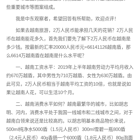
些重要城市等图案组成。
我是中东观察者，希望回答有所帮助，欢迎点评！
如果去越南旅游，2万人民币能承担几天的花销？2万人民
币在越南能花多久，首先我们要先了解下2万人民币在越南是
多少钱。按最新的汇率20000人民币元=66141126越南盾，那
么6614万越南盾在越南是什么水平呢？
一、越南工资水平：2019年上半年越南劳动力平均月收入
约670万越盾，其中男性为710万越盾、女性为630万越盾。由
此可见，2万人民币相当于越南平均工资的10倍，也就是说如
果让越南人花，可以生活10个月。
二、越南消费水平如何？越南最繁华的城市，比如胡志
明、河内，消费水平处于我国一线城市和二线城市之间，对于
越南白领来说还是比较高的。以胡志明基本商品物价来说，
500ml纯净水5000盾（1.5元人民币）300ml雪碧一瓶800盾
（2.4元人民币）40g香肠一个6000盾（1.8元人民币）80g泡面