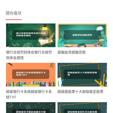
猜你喜欢
银行合规罚则体会银行合规罚
超融投资超融贷款
则体会感悟
超级银行卡系统超级银行卡系
超级稳股票十大超级稳定股票
统TXT