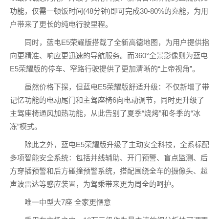
功能，仅需一顿饭时间(48分钟)即可完成30-80%的充能，为用
户带来了更长的纯电行驶里程。
同时，蓝电E5荣耀版搭载了全新高德地图，为用户提供指
向更精准、响应更迅速的导航服务。而360°全景影像则为蓝电
E5荣耀版的停车、窄路行驶提供了更加清晰的“上帝视角”。
虽然价格下探，但蓝电E5荣耀版舒适升级：不仅新增了带
记忆功能的电动尾门和主驾座椅6向电动调节，同时更升级了
主驾座椅通风加热功能，从此告别了夏季“烧烤”和冬季的“冰
冻”模式。
除此之外，蓝电E5荣耀版升级了主动安全科技，全系标配
多项智能安全系统：包括并线辅助、开门预警、盲点监测、后
方穿插预警和后方碰撞预警系统，搭配围绕全车的摄像头、超
声波雷达等感应装置，为驾乘带来更为周全的呵护。
唯一中型大7座 全家更惬意