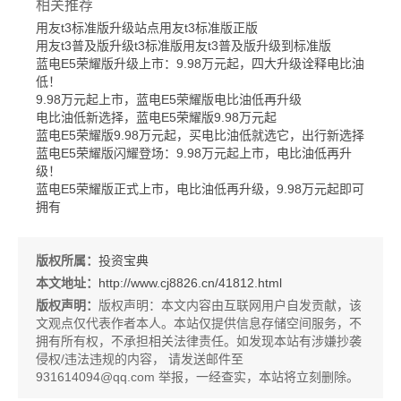
相关推荐
用友t3标准版升级站点用友t3标准版正版
用友t3普及版升级t3标准版用友t3普及版升级到标准版
蓝电E5荣耀版升级上市：9.98万元起，四大升级诠释电比油
低！
9.98万元起上市，蓝电E5荣耀版电比油低再升级
电比油低新选择，蓝电E5荣耀版9.98万元起
蓝电E5荣耀版9.98万元起，买电比油低就选它，出行新选择
蓝电E5荣耀版闪耀登场：9.98万元起上市，电比油低再升
级！
蓝电E5荣耀版正式上市，电比油低再升级，9.98万元起即可
拥有
版权所属：
投资宝典
本文地址：
http://www.cj8826.cn/41812.html
版权声明：
版权声明：
本文内容由互联网用户自发贡献，该
文观点仅代表作者本人。本站仅提供信息存储空间服务，不
拥有所有权，不承担相关法律责任。如发现本站有涉嫌抄袭
侵权/违法违规的内容， 请发送邮件至
931614094@qq.com 举报，一经查实，本站将立刻删除。