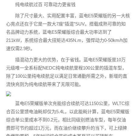
纯电续航过百 可靠动力更省钱
除了尺寸最大、实用配置丰富，蓝电E5荣耀版的另一大核
心亮点还在于它是一款大7座“插混”SUV。搭载成熟可靠的知
名品牌动力系统，蓝电E5荣耀版综合最大功率达到了
211kW，系统综合最大扭矩达435N.m，强悍动力0-50km/h加
速仅需2.9秒。
插混动力更大的优势，在于省钱。蓝电E5荣耀版是10万
元级唯一全系标配NEDC纯电续航里程100公里的插混车型，
除了100公里纯电续航足以满足日常通勤所需之外，新增的直
流快充则为纯电续航带来了无限可能。
蓝电E5荣耀版单次充能综合续航可达1150公里，WLTC综
合百公里馈电油耗却仅为5.4L，以此能耗计算，蓝电E5荣耀版
综合单公里成本不到0.2元，相比同级别燃油车型，每年仅油
费即可节约超过1万元，而在油价继续攀升的当下，可上绿牌