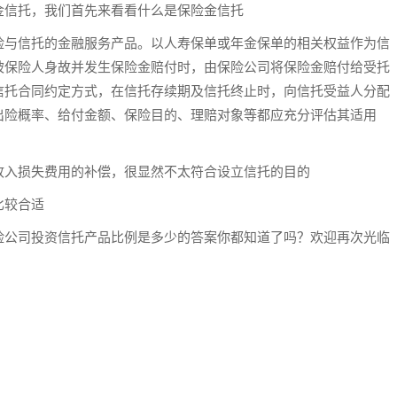
金信托，我们首先来看看什么是保险金信托
险与信托的金融服务产品。以人寿保单或年金保单的相关权益作为信
被保险人身故并发生保险金赔付时，由保险公司将保险金赔付给受托
信托合同约定方式，在信托存续期及信托终止时，向信托受益人分配
出险概率、给付金额、保险目的、理赔对象等都应充分评估其适用
收入损失费用的补偿，很显然不太符合设立信托的目的
比较合适
险公司投资信托产品比例是多少的答案你都知道了吗？欢迎再次光临