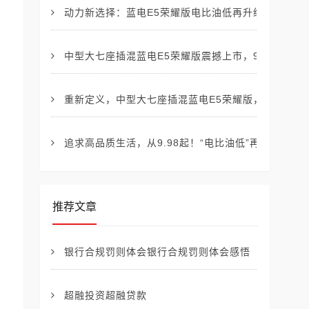
动力新选择：蓝电E5荣耀版电比油低再升级，9.98
中型大七座插混蓝电E5荣耀版震撼上市，9.98起！
重新定义，中型大七座插混蓝电E5荣耀版，价格9.9
追求高品质生活，从9.98起！“电比油低”再起战局，
推荐文章
银行合规罚则体会银行合规罚则体会感悟
超融投资超融贷款