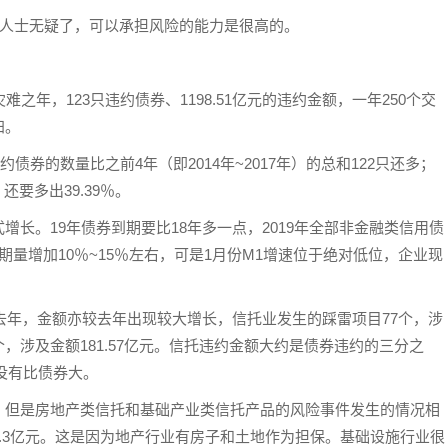
值人士无疑了，可以承担风险的能力是很高的。
，
之年，123只违约债券、1198.51亿元的违约金额，一年250个交
归。
债券的数量比之前4年（即2014年~2017年）的总和122只还多；
，还要多出39.39％。
长。19年债券到期要比18年多一点，2019年全部非金融类信用债
到期量增加10％~15％左右，可是1月份M1增速位于绝对低位，企业现
于去年，金额亦较去年出现较大增长，信托业发生的踩雷项目77个，涉
3个，涉及金额181.57亿元。信托违约金额大约是债券违约的三分之
没有比债券大。
，但是房地产类信托和基础产业类信托产品的风险事件发生的情况相
33.3亿元。这是因为地产行业有房子和土地作为担保。基础设施行业很