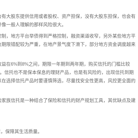
会有大股东提供信用或者股权、资产担保，没有大股东担保，也会有
并像一般人理解的那样风险很大。
控制，地方平台举债得到严格控制，融资渠道收窄，另外某些地方平
金期限错配较为严重，在地产景气度下滑下，部分地方资金调度越来
。
益在6%到8%之间，期限一年期到两年期，购买信托的门槛比较
高。信托也不是保本保息的理财产品，也是有风险的，出现信托到期
以在选择信托产品时要谨慎筛选，尽量找安全性更高，风控更全面的
险家族信托是一种结合了保险和信托的财产规划工具，其优缺点及建
障，保障其生活质量。