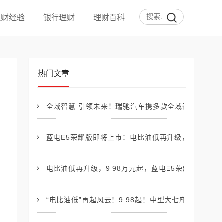
理财经验
银行理财
理财百科
热门文章
全域智慧 引领未来！瑞驰汽车携多款全域智慧新品亮相
蓝电E5荣耀版即将上市：电比油低再升级，起售价仅9
电比油低再升级，9.98万元起，蓝电E5荣耀版震撼登
“电比油低”再起风云！9.98起！中型大七座插混蓝电