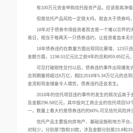
有100万元资金申购信托投资产品，应该是高净
但是信托产品风险一定很大吗，就会大于债券吗
18年对于债券市场投资者而言是一个难以忘怀的灾难
易日，相当于每两天一只债券违约，让投资者血本无
18年债券违约在数量方面出现同比暴增，123只违约
金额方面，1198.51亿元比之前4年的总和859.85亿元
可见打破刚性兑付以后，债券违约事件出现爆发式增
总到期量将超过6万亿，相比2018年5.34万亿元的总
金流和现金储备令人堪忧，债券违约还会发生。
2018年的信托项目违约事件的发生的频次远高
及金额296.58亿元，其中投向工商企业的信托项目5
一，数量上看大约是债券违约的60%,可见信托风险并
信托产品主要投向房地产、基础设施和地方平台
对较少，分别是7款和10款，涉及金额分别是23.8和