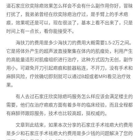
道石家庄欣奕除疤效果怎么样会不会有什么副作用你好，冒昧
打扰了，我弟弟曾经在欣奕除疤治疗过，是手臂上的手术疤
痕，效果呢还是可以，现在很淡了，基本上看不出来了，只是
时间上有一点长，看你能接受不。
海扶刀的费用是多少海扶刀的费用大概需要1.5-2万之间。
它是将体外产生的超声波直接聚集在体内的肌瘤处，利用产生
的高能量适形对肌瘤组织进行治疗，这种方式因为无创，副作
用小，可避免开刀引起疤痕和脏器粘连，不开刀，没有手术和
麻醉风险，疗效确切即刻就可以通过B超或者MRI看见治疗效
果。
有人去过石家庄欣奕除疤吗服务怎么样应该会满足楼主的
需要，他们在治疗疤痕方面有着多年的临床经验，而且全程都
有麻醉师跟踪服务，技术也比较高超，挺权威的。
文章到此结束，如果本次分享的石家庄手术祛疤大约费用
是多少和石家庄手术祛疤大约费用是多少钱的问题解决了您的