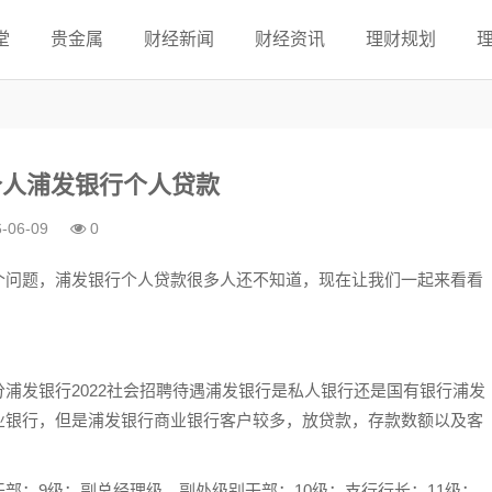
堂
贵金属
财经新闻
财经资讯
理财规划
个人浦发银行个人贷款
-06-09
0
个问题，浦发银行个人贷款很多人还不知道，现在让我们一起来看看
浦发银行2022社会招聘待遇浦发银行是私人银行还是国有银行浦发
业银行，但是浦发银行商业银行客户较多，放贷款，存款数额以及客
。
部；9级：副总经理级，副处级别干部；10级：支行行长；11级：