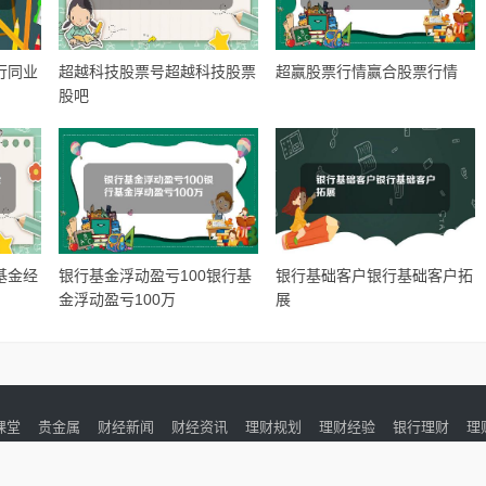
行同业
超越科技股票号超越科技股票
超赢股票行情赢合股票行情
股吧
基金经
银行基金浮动盈亏100银行基
银行基础客户银行基础客户拓
金浮动盈亏100万
展
课堂
贵金属
财经新闻
财经资讯
理财规划
理财经验
银行理财
理
Copyright 投资宝典